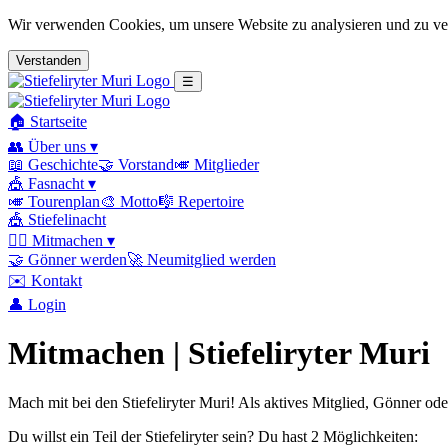
Wir verwenden Cookies, um unsere Website zu analysieren und zu ver
Verstanden
☰
🏠 Startseite
👥 Über uns
▾
📖 Geschichte
🤝 Vorstand
🎺 Mitglieder
🎪 Fasnacht
▾
🎺 Tourenplan
🎨 Motto
🎼 Repertoire
🎪 Stiefelinacht
🙋‍♂️ Mitmachen
▾
🤝 Gönner werden
🚀 Neumitglied werden
✉️ Kontakt
👤 Login
Mitmachen | Stiefeliryter Muri
Mach mit bei den Stiefeliryter Muri! Als aktives Mitglied, Gönner od
Du willst ein Teil der Stiefeliryter sein? Du hast 2 Möglichkeiten: